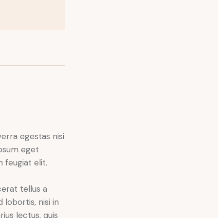
erra egestas nisi
 ipsum eget
feugiat elit.
rat tellus a
lobortis, nisi in
rius lectus, quis