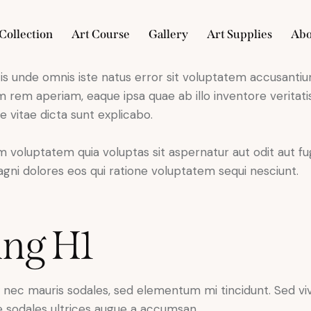
Collection
Art Course
Gallery
Art Supplies
Abo
tis unde omnis iste natus error sit voluptatem accusant
e
Collection
Art Course
Gallery
Art Supplies
 rem aperiam, eaque ipsa quae ab illo inventore veritatis
 vitae dicta sunt explicabo.
voluptatem quia voluptas sit aspernatur aut odit aut fug
ni dolores eos qui ratione voluptatem sequi nesciunt.
ing H1
x nec mauris sodales, sed elementum mi tincidunt. Sed viv
 sodales ultrices augue a accumsan.