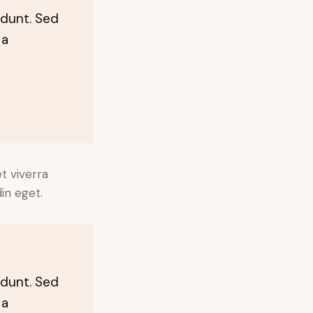
idunt. Sed
 a
t viverra
in eget.
idunt. Sed
 a