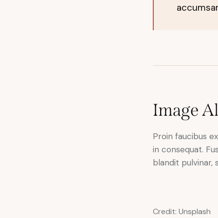
accumsan.
Image A
Proin faucibus e
in consequat. Fus
blandit pulvinar,
Credit: Unsplash