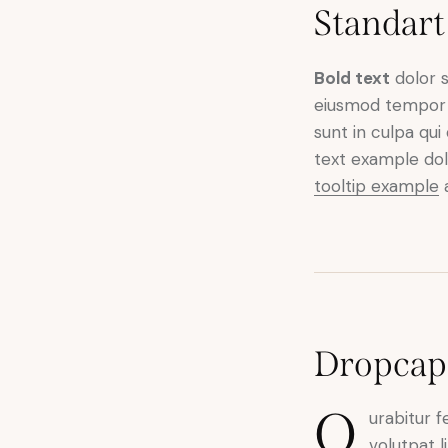
Standart
Bold text
dolor 
eiusmod tempor
sunt in culpa qu
text example dol
tooltip example
a
Dropcap
Q
urabitur f
volutpat l