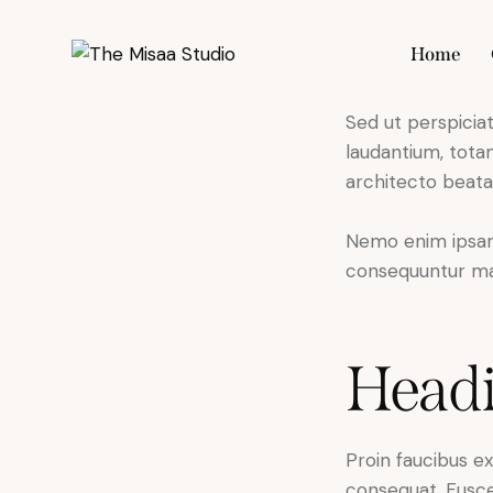
Home
Sed ut perspicia
Hom
laudantium, totam
architecto beatae
Nemo enim ipsam 
consequuntur mag
Head
Proin faucibus e
consequat. Fusce