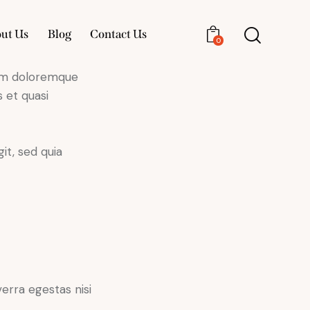
ut Us
Blog
Contact Us
0
ium doloremque
About Us
Blog
Contact Us
 et quasi
0
it, sed quia
erra egestas nisi