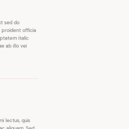
xt sed do
proident officia
uptatem italic
 ab illo vei
i lectus, quis
 ac aliquam. Sed