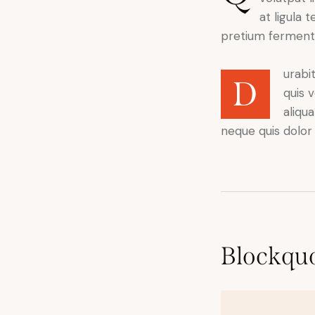
at ligula 
pretium fermen
urabi
D
quis 
aliqu
neque quis dolo
Blockqu