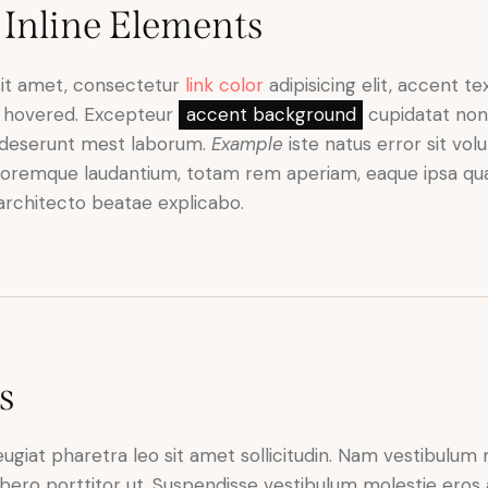
 Inline Elements
sit amet, consectetur
link color
adipisicing elit, accent te
 hovered. Excepteur
accent background
cupidatat non 
i deserunt mest laborum.
Example
iste natus error sit vol
oremque laudantium, totam rem aperiam, eaque ipsa quae
rchitecto beatae explicabo.
s
eugiat pharetra leo sit amet sollicitudin. Nam vestibulum m
ibero porttitor ut. Suspendisse vestibulum molestie eros